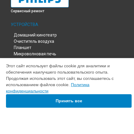
Сервисный ремонт
УСТРОЙСТВА
Домашний кинотеатр
Очиститель воздуха
Планшет
Микроволновая печь
Хлебопечка
Этот сайт использует файлы cookie для аналитики и
Пылесос
обеспечения наилучшего пользовательского опыта.
Наушники
Продолжая использовать этот сайт, вы соглашаетесь с
Утюг
использованием файлов cookie.
Политика
Телевизор
конфиденциальности
Кофемашина
СТРАНИЦЫ
Робот-пылесос
Принять все
Цены
Проектор
Гарантия
Принтер
Доставка
Парогенератор
Контакты
Мультиварка
Карта сайта
Монитор