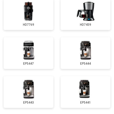
HD7769
HD7459
EP5447
EP5444
EP5443
EP5441