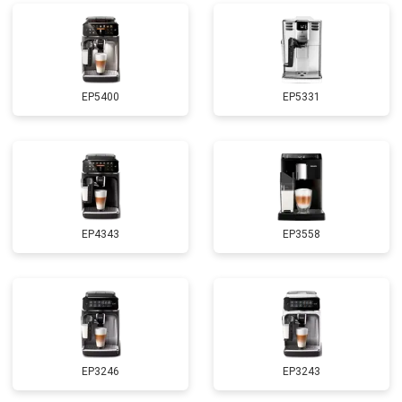
EP5400
EP5331
EP4343
EP3558
EP3246
EP3243