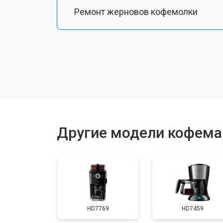
Ремонт жерновов кофемолки
Ремонт термоблока/пароблока
Ремонт кофемолки
Замена прокладок
Другие модели кофемаш
Декальцинация
Ремонт заварного механизма
HD7769
HD7459