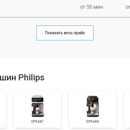
от 50 мин
о
от 90 мин
о
Показать весь прайс
от 50 мин
о
от 70 мин
о
ин Philips
от 50 мин
о
от 80 мин
о
EP5447
EP5444