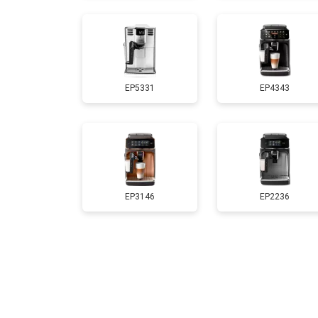
EP5331
EP4343
EP3146
EP2236