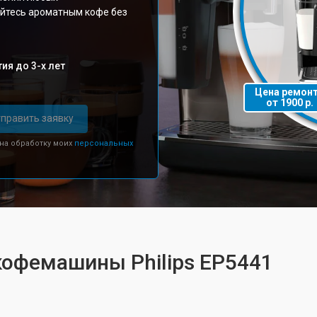
айтесь ароматным кофе без
ия до 3-х лет
Цена ремон
от 1900 р.
править заявку
 на обработку моих
персональных
кофемашины Philips EP5441