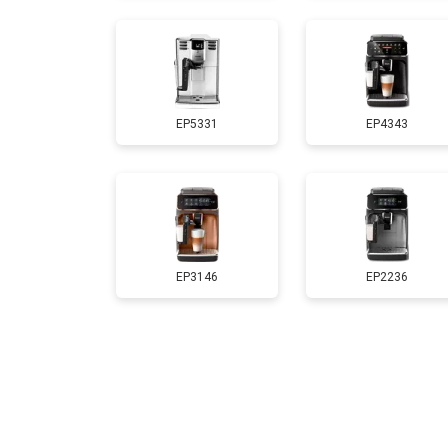
EP5331
EP4343
EP3146
EP2236