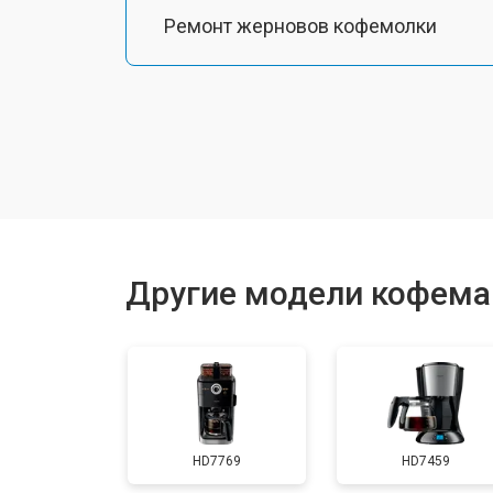
Ремонт жерновов кофемолки
Ремонт термоблока/пароблока
Ремонт кофемолки
Замена прокладок
Другие модели кофемаш
Декальцинация
Ремонт заварного механизма
HD7769
HD7459