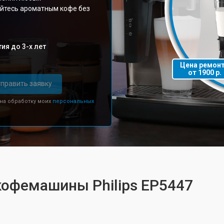
айтесь ароматным кофе без
ия до 3-х лет
Цена ремон
от 1900 р.
править заявку
 на обработку моих
персональных
кофемашины Philips EP5447