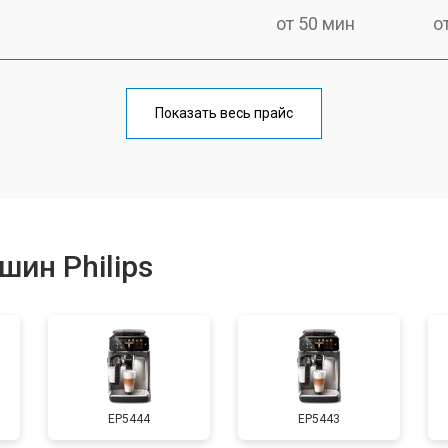
от 50 мин
о
от 90 мин
о
Показать весь прайс
от 50 мин
о
от 70 мин
о
ин Philips
от 50 мин
о
от 80 мин
о
EP5444
EP5443