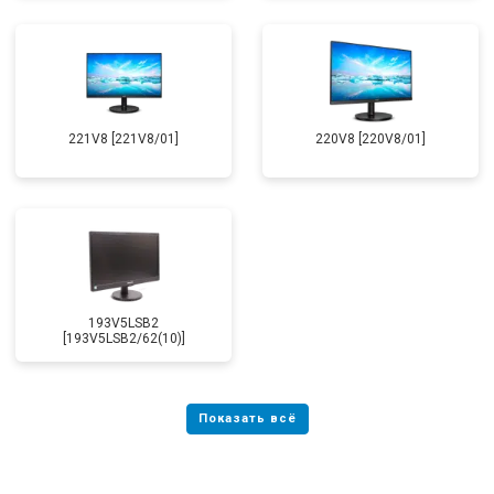
221V8 [221V8/01]
220V8 [220V8/01]
193V5LSB2
[193V5LSB2/62(10)]