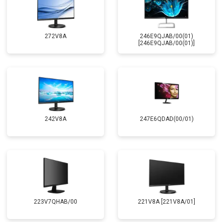
272V8A
246E9QJAB/00(01)
[246E9QJAB/00(01)]
242V8A
247E6QDAD(00/01)
223V7QHAB/00
221V8A [221V8A/01]