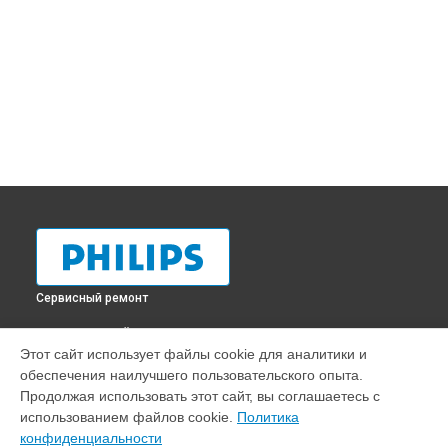
Сервисный ремонт
ВЫБЕРИ СВОЙ ГОРОД
Этот сайт использует файлы cookie для аналитики и
Ремонт монитора 220V8L [220V8L/62] Philips в
Краснодаре
обеспечения наилучшего пользовательского опыта.
Ремонт монитора 220V8L [220V8L/62] Philips в
Ростове-на-
Продолжая использовать этот сайт, вы соглашаетесь с
Дону
использованием файлов cookie.
Политика
Ремонт монитора 220V8L [220V8L/62] Philips в
Нижнем
конфиденциальности