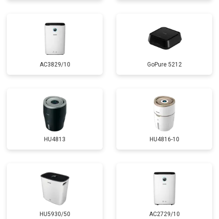
AC3829/10
GoPure 5212
HU4813
HU4816-10
HU5930/50
AC2729/10