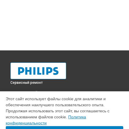
Сервисный ремонт
ВЫБЕРИ СВОЙ ГОРОД
Этот сайт использует файлы cookie для аналитики и
Ремонт очистителя воздуха HU3918 Philips в
Краснодаре
обеспечения наилучшего пользовательского опыта.
Ремонт очистителя воздуха HU3918 Philips в
Ростове-на-
Продолжая использовать этот сайт, вы соглашаетесь с
Дону
использованием файлов cookie.
Политика
Ремонт очистителя воздуха HU3918 Philips в
Нижнем
конфиденциальности
Новгороде