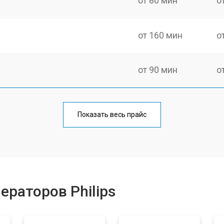
от 80 мин
о
от 160 мин
о
от 90 мин
о
от 110 мин
о
Показать весь прайс
от 70 мин
о
от 130 мин
о
ераторов Philips
ры
от 90 мин
о