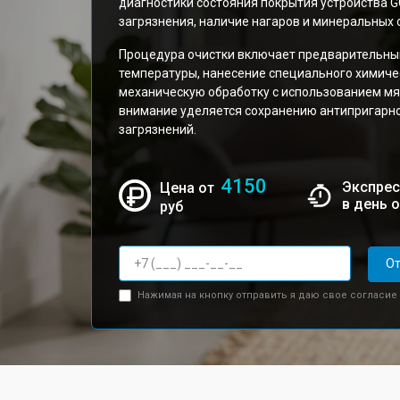
диагностики состояния покрытия устройства 
загрязнения, наличие нагаров и минеральных 
Процедура очистки включает предварительный
температуры, нанесение специального химиче
механическую обработку с использованием мя
внимание уделяется сохранению антипригарн
загрязнений.
4150
Экспрес
Цена от
в день 
руб
От
Нажимая на кнопку отправить я даю свое согласие