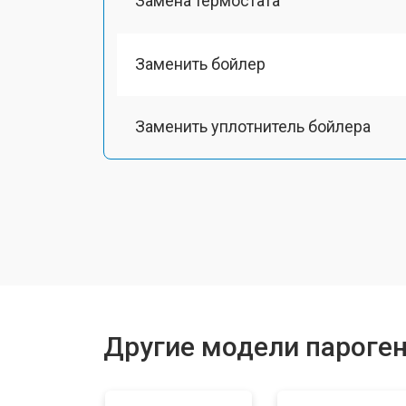
Замена термостата
Заменить бойлер
Заменить уплотнитель бойлера
Замена помпы
Чистка системы генерации пара
Восстановление электроклапана
Другие модели пароген
Ремонт/замена датчика температу