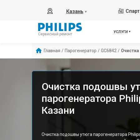
Спарт
Казань
▼
УСЛУГИ
Сервисный ремонт
Главная
/
Парогенератор
/
GC6842
/
Очистка
Очистка подошвы у
парогенератора Phil
Казани
Очистка подошвы утюга парогенератора Philip