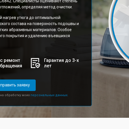
GC6842. Специалисты оценивают степень
отложений, определяя метод очистки.
 нагрев утюга до оптимальной
ского состава на поверхность подошвы и
гких абразивных материалов. Особое
ого покрытия и удалению въевшихся
с ремонт
Гарантия до 3-х
обращения
лет
править заявку
 на обработку моих
персональных данных.