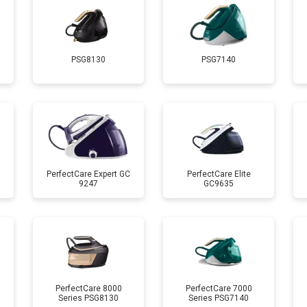
от 140 мин
о
PSG8130
PSG7140
 креплений, кнопок)
от 110 мин
о
от 80 мин
о
от 150 мин
о
PerfectCare Expert GC
PerfectCare Elite
9247
GC9635
PerfectCare 8000
PerfectCare 7000
Series PSG8130
Series PSG7140