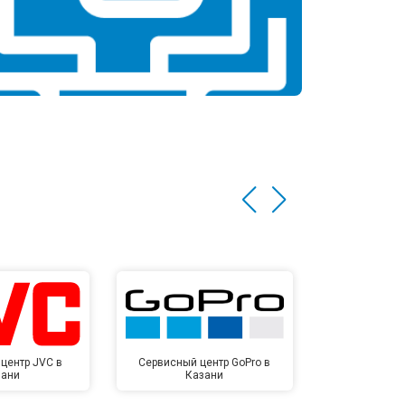
центр JVC в
Сервисный центр GoPro в
Сервисный ц
зани
Казани
Ка