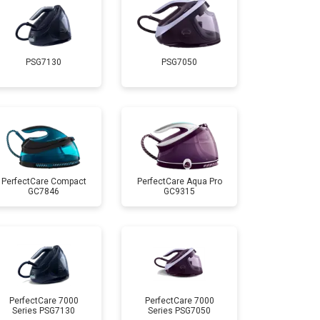
т 5700 ₽
Заказать
PSG7130
PSG7050
т 4100 ₽
Заказать
т 4700 ₽
Заказать
т 5850 ₽
Заказать
PerfectCare Compact
PerfectCare Aqua Pro
GC7846
GC9315
PerfectCare 7000
PerfectCare 7000
Series PSG7130
Series PSG7050