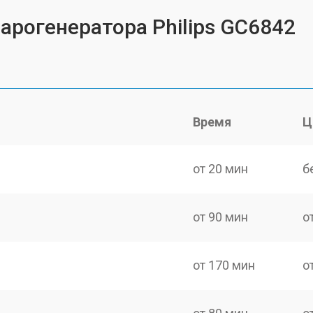
арогенератора Philips GC6842
Время
Ц
от 20 мин
б
от 90 мин
о
от 170 мин
о