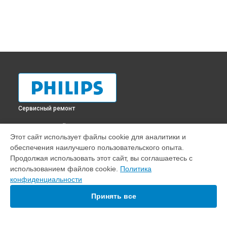
Сервисный ремонт
ВЫБЕРИ СВОЙ ГОРОД
Этот сайт использует файлы cookie для аналитики и
Ремонт парогенератора PerfectCare GC6842 Philips в
обеспечения наилучшего пользовательского опыта.
Краснодаре
Продолжая использовать этот сайт, вы соглашаетесь с
Ремонт парогенератора PerfectCare GC6842 Philips в
использованием файлов cookie.
Политика
Ростове-на-Дону
конфиденциальности
Ремонт парогенератора PerfectCare GC6842 Philips в
Нижнем Новгороде
Принять все
Ремонт парогенератора PerfectCare GC6842 Philips в
Новосибирске
Ремонт парогенератора PerfectCare GC6842 Philips в