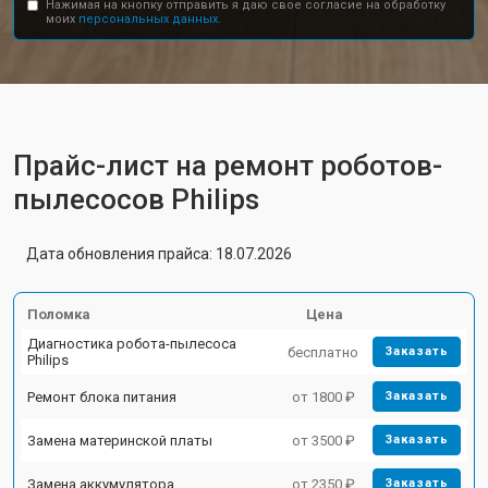
Нажимая на кнопку отправить я даю свое согласие на обработку
моих
персональных данных.
Прайс-лист на ремонт роботов-
пылесосов Philips
Дата обновления прайса: 18.07.2026
Поломка
Цена
Диагностика робота-пылесоса
бесплатно
Заказать
Philips
Ремонт блока питания
от 1800 ₽
Заказать
Замена материнской платы
от 3500 ₽
Заказать
Замена аккумулятора
от 2350 ₽
Заказать