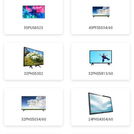
55PUS6523
43PFS5034/60
32PHS5302
32PHS5813/60
32PHS5034/60
24PHS4304/60