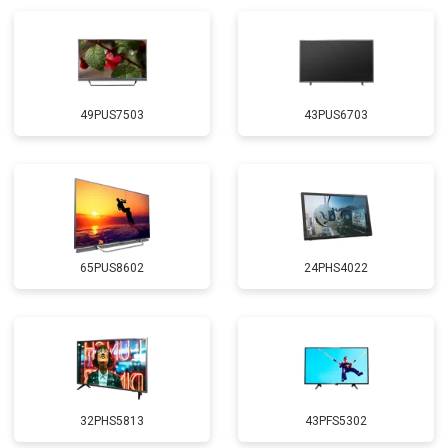
49PUS7503
43PUS6703
65PUS8602
24PHS4022
32PHS5813
43PFS5302