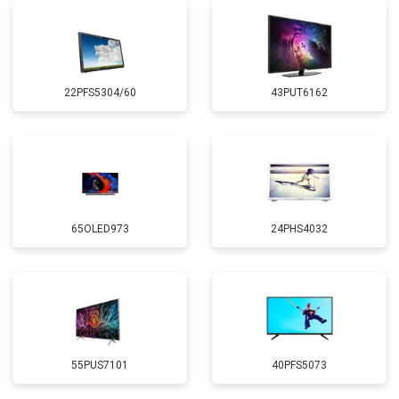
22PFS5304/60
43PUT6162
65OLED973
24PHS4032
55PUS7101
40PFS5073