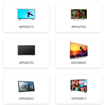
40PFS5073
49PUS7503
43PUS6703
65PUS8602
24PHS4022
32PHS5813