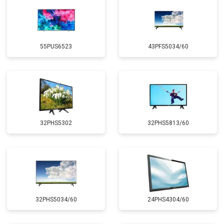
55PUS6523
43PFS5034/60
32PHS5302
32PHS5813/60
32PHS5034/60
24PHS4304/60