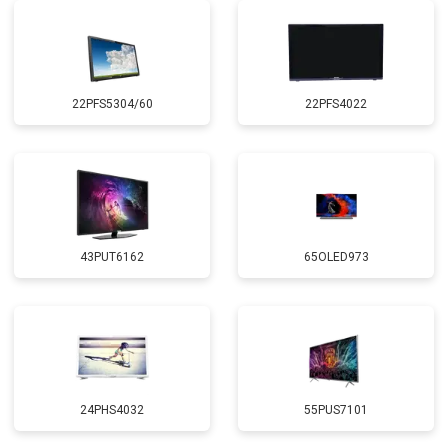
22PFS5304/60
22PFS4022
43PUT6162
65OLED973
24PHS4032
55PUS7101