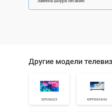
Замена шнура питания
Замена разъема питания
Замена шлейфа матрицы
Замена аудиоразъема
Другие модели телевизо
Замена USB порта
Замена HDMI порта
55PUS6523
43PFS5034/60
Замена модуля Wi-Fi