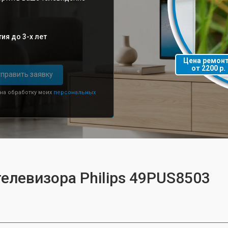
ия до 3-х лет
Цена ремон
от 2200 р.
править заявку
 на обработку моих
персональных
телевизора Philips 49PUS8503