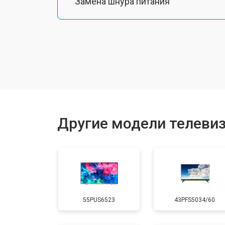
Замена шнура питания
Замена разъема питания
Замена шлейфа матрицы
Замена аудиоразъема
Другие модели телевизо
Замена USB порта
Замена HDMI порта
55PUS6523
43PFS5034/60
Замена модуля Wi-Fi