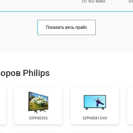
от 60 мин
о
от 90 мин
о
Показать весь прайс
от 70 мин
о
от 80 мин
о
ров Philips
от 50 мин
о
от 80 мин
о
32PHS5302
32PHS5813/60
от 70 мин
о