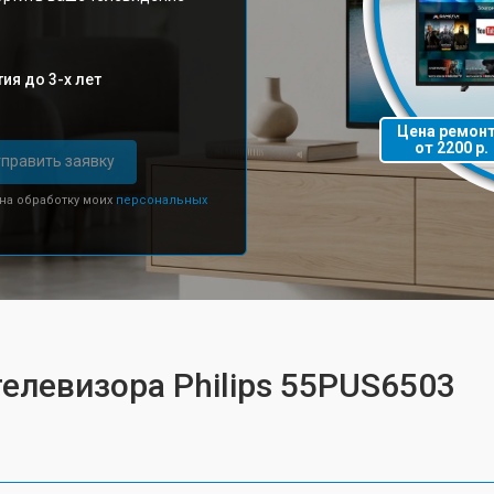
ия до 3-х лет
Цена ремон
от 2200 р.
править заявку
 на обработку моих
персональных
телевизора Philips 55PUS6503